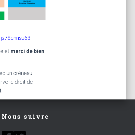
83js78cnnsu68
ne et
merci de bien
vec un créneau
rve le droit de
t.
Nous suivre