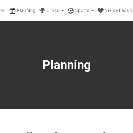
ion
Planning
Cross
Sports
Vie de l’ass
Planning