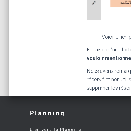
Voici le lien
En raison d’une for
vouloir mentionner
Nous avons remarqu
réservé et non util
supprimer les rése
Planning
Lien vers le Planning