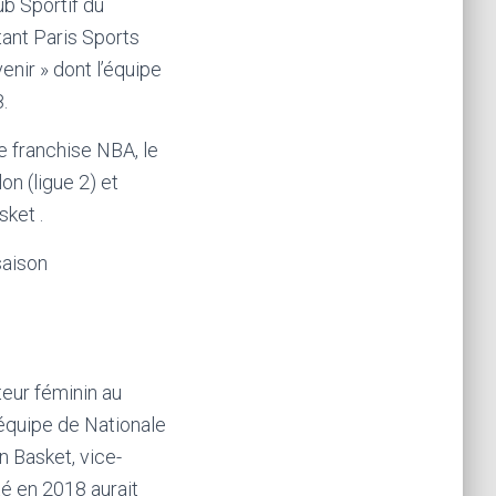
ub Sportif du
ant Paris Sports
enir » dont l’équipe
.
e franchise NBA, le
on (ligue 2) et
ket .
saison
teur féminin au
 équipe de Nationale
n Basket, vice-
té en 2018 aurait