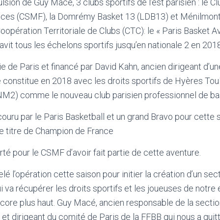
lsion de Guy Macé, 3 clubs sportifs de l’est parisien : le Cl
nces (CSMF), la Domrémy Basket 13 (LDB13) et Ménilmont
opération Territoriale de Clubs (CTC): le « Paris Basket Av
avit tous les échelons sportifs jusqu’en nationale 2 en 2018
ie de Paris et financé par David Kahn, ancien dirigeant d’un
e constitue en 2018 avec les droits sportifs de Hyères Toul
NM2) comme le nouveau club parisien professionnel de bas
uru par le Paris Basketball et un grand Bravo pour cette 
ce titre de Champion de France
rté pour le CSMF d’avoir fait partie de cette aventure.
 l’opération cette saison pour initier la création d’un sec
ui va récupérer les droits sportifs et les joueuses de notre
ncore plus haut. Guy Macé, ancien responsable de la sectio
t dirigeant du comité de Paris de la FFBB qui nous a quit