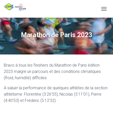
D
É
P
L
Marathon de Paris 2023
I
E
R
L
A
N
Bravo à tous les finishers du Marathon de Paris édition
A
2023 malgré un parcours et des conditions climatiques
V
(froid, humidité) difficiles.
I
G
A saluer la performance de quelques athlètes de la section
A
athlétisme: Florentine (3:26’55), Nicolas (3:11’01), Pierre
T
(4:40’53) et Frédéric (5:12’32).
I
O