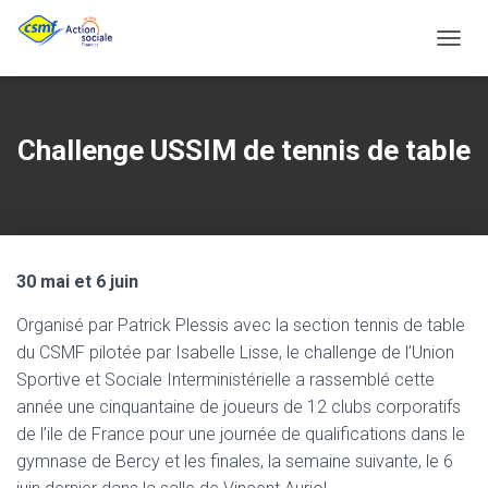
D
É
P
L
Challenge USSIM de tennis de table
I
E
R
L
A
N
30 mai et 6 juin
A
V
Organisé par Patrick Plessis avec la section tennis de table
I
du CSMF pilotée par Isabelle Lisse, le challenge de l’Union
G
Sportive et Sociale Interministérielle a rassemblé cette
A
année une cinquantaine de joueurs de 12 clubs corporatifs
T
de l’ile de France pour une journée de qualifications dans le
I
gymnase de Bercy et les finales, la semaine suivante, le 6
O